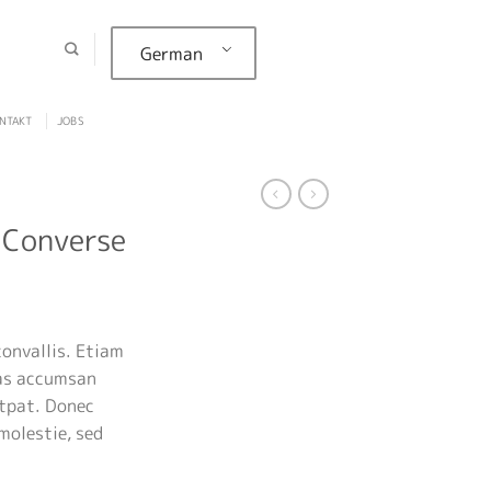
German
NTAKT
JOBS
x Converse
onvallis. Etiam
as accumsan
utpat. Donec
molestie, sed