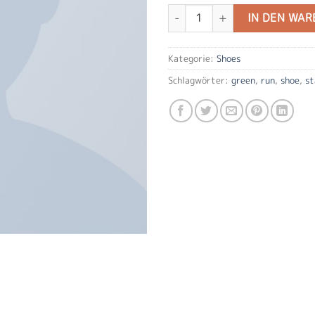
All Star Print Ox Converse Meng
IN DEN WA
Kategorie:
Shoes
Schlagwörter:
green
,
run
,
shoe
,
st