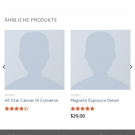
ÄHNLICHE PRODUKTE
SHOES
SHOES
All Star Canvas Hi Converse
Magnete Exposure Diesel
$
29.00
Bewertet
Bewertet
mit
4.33
mit
5.00
von 5
von 5