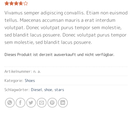
Bewertet
3
Vivamus semper adipiscing convallis. Etiam non euismod
mit
3.67
tellus. Maecenas accumsan mauris a erat interdum
von 5,
basierend
volutpat. Donec volutpat purus tempor sem molestie,
auf
Kundenbewertungen
sed blandit lacus posuere. Donec volutpat purus tempor
sem molestie, sed blandit lacus posuere.
Dieses Produkt ist derzeit ausverkauft und nicht verfügbar.
Artikelnummer:
n. a.
Kategorie:
Shoes
Schlagwörter:
Diesel
,
shoe
,
stars