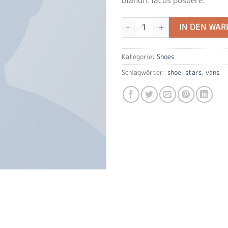
U Era VANS Menge
IN DEN WA
Kategorie:
Shoes
Schlagwörter:
shoe
,
stars
,
vans