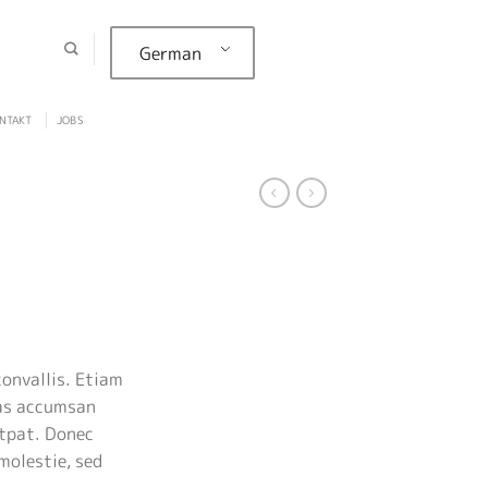
German
NTAKT
JOBS
onvallis. Etiam
as accumsan
utpat. Donec
molestie, sed