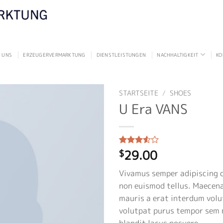
 UNS
ERZEUGERVERMARKTUNG
DIENSTLEISTUNGEN
NACHHALTIGKEIT
KO
STARTSEITE
/
SHOES
U Era VANS
29.00
Bewertet
2
$
mit
3.50
von 5,
Vivamus semper adipiscing c
basierend
auf
non euismod tellus. Maecen
Kundenbewertungen
mauris a erat interdum vol
volutpat purus tempor sem 
blandit lacus posuere.