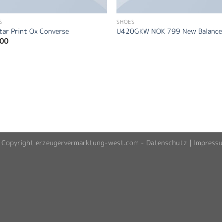
S
SHOES
Star Print Ox Converse
U420GKW NOK 799 New Balanc
.00
 Copyright erzeugervermarktung-west.com -
Datenschutz
|
Impress