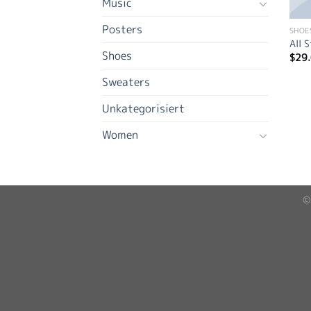
Music
Posters
SHOE
All 
Shoes
$
29
Sweaters
Unkategorisiert
Women
©