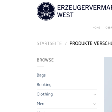
Zum
Inhalt
springen
HOME
ÜBER
STARTSEITE
/
PRODUKTE VERSCHL
BROWSE
Bags
Booking
Clothing
Men