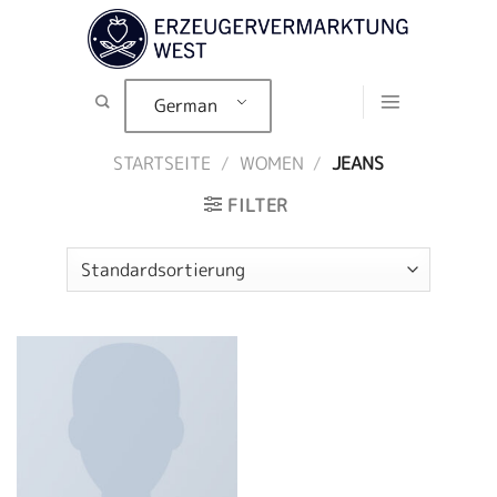
Zum
Inhalt
springen
German
STARTSEITE
/
WOMEN
/
JEANS
FILTER