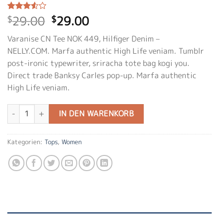
Ursprünglicher
Aktueller
29.00
29.00
Bewertet
2
$
$
mit
3.50
Preis
Preis
von 5,
Varanise CN Tee NOK 449, Hilfiger Denim –
war:
ist:
basierend
auf
NELLY.COM. Marfa authentic High Life veniam. Tumblr
$29.00
$29.00.
Kundenbewertungen
post-ironic typewriter, sriracha tote bag kogi you.
Direct trade Banksy Carles pop-up. Marfa authentic
High Life veniam.
Varanise CN Tee Hilfiger Denim Menge
IN DEN WARENKORB
Kategorien:
Tops
,
Women