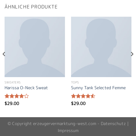
ÄHNLICHE PRODUKTE
SWEATERS
TOPS
Harissa O-Neck Sweat
Sunny Tank Selected Femme
$
29.00
$
29.00
Bewertet
Bewertet
mit
4.00
mit
4.50
von 5
von 5
© Copyright erzeugervermarktung-west.com -
Datenschutz
|
Impressum