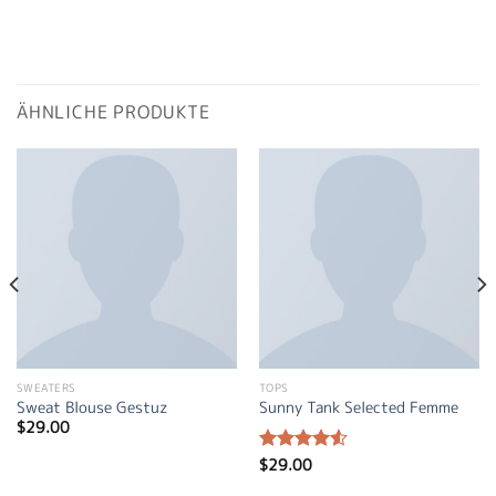
ÄHNLICHE PRODUKTE
SWEATERS
TOPS
Sweat Blouse Gestuz
Sunny Tank Selected Femme
$
29.00
$
29.00
Bewertet
mit
4.50