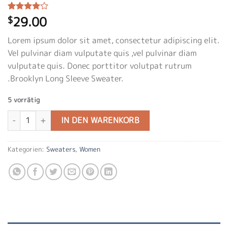
29.00
Bewertet
3
$
mit
4.00
von 5,
Lorem ipsum dolor sit amet, consectetur adipiscing elit.
basierend
auf
Vel pulvinar diam vulputate quis ,vel pulvinar diam
Kundenbewertungen
vulputate quis. Donec porttitor volutpat rutrum
.Brooklyn Long Sleeve Sweater.
5 vorrätig
Brooklyn Long Sleeve Sweater Menge
IN DEN WARENKORB
Kategorien:
Sweaters
,
Women