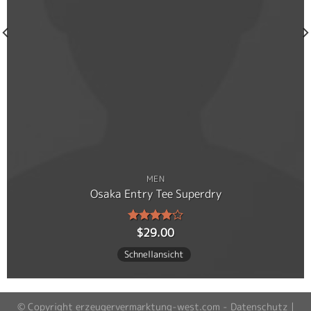
MEN
Osaka Entry Tee Superdry
$
29.00
Bewertet
mit
4.00
Schnellansicht
von 5
© Copyright erzeugervermarktung-west.com -
Datenschutz
|