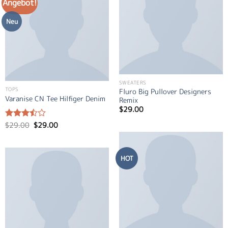
Angebot!
Neu
SWEATERS
TOPS
Fluro Big Pullover Designers
Varanise CN Tee Hilfiger Denim
Remix
$
29.00
Ursprünglicher
Aktueller
$
29.00
$
29.00
Bewertet
Preis
Preis
mit
3.50
war:
ist:
von 5
$29.00
$29.00.
HOT