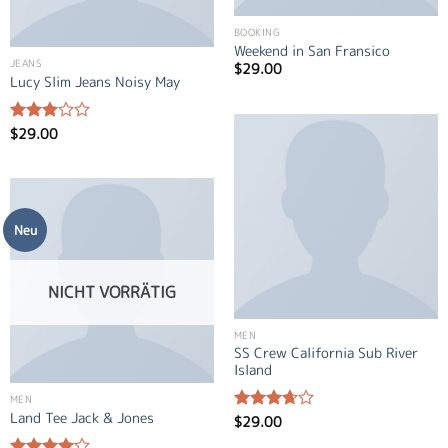
BOOKING
Weekend in San Fransico
JEANS
$
29.00
Lucy Slim Jeans Noisy May
$
29.00
Bewertet
mit
3.00
von 5
Neu
NICHT VORRÄTIG
MEN
SS Crew California Sub River
Island
MEN
Land Tee Jack & Jones
$
29.00
Bewertet
mit
3.67