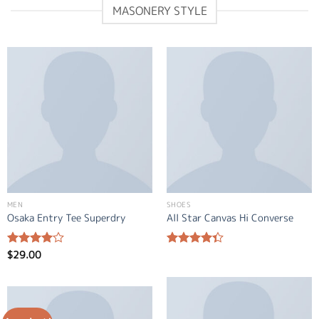
MASONERY STYLE
MEN
SHOES
Osaka Entry Tee Superdry
All Star Canvas Hi Converse
$
29.00
Bewertet
Bewertet
mit
4.00
mit
4.33
von 5
von 5