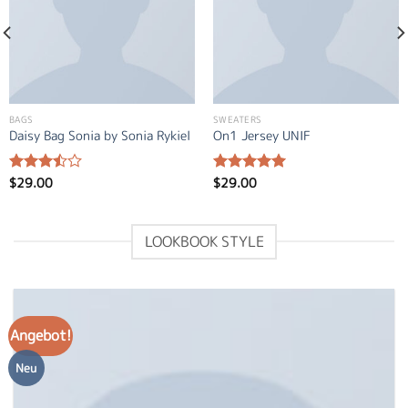
BAGS
SWEATERS
Daisy Bag Sonia by Sonia Rykiel
On1 Jersey UNIF
$
29.00
$
29.00
Bewertet
Bewertet
mit
3.50
mit
5.00
von 5
von 5
LOOKBOOK STYLE
Angebot!
Neu