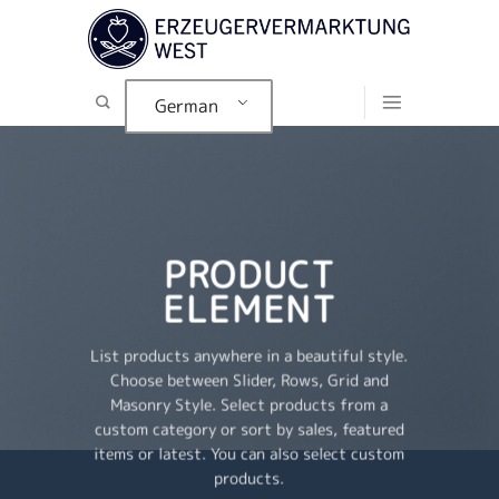
Zum
Inhalt
springen
German
PRODUCT
ELEMENT
List products anywhere in a beautiful style.
Choose between Slider, Rows, Grid and
Masonry Style. Select products from a
custom category or sort by sales, featured
items or latest. You can also select custom
products.