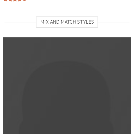
von 5
Bewertet
mit
4.00
von 5
MIX AND MATCH STYLES