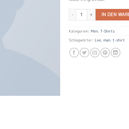
Jeansmaker Tee Lee Jeans Menge
IN DEN WA
Kategorien:
Men
,
T-Shirts
Schlagwörter:
Lee
,
man
,
t-shirt