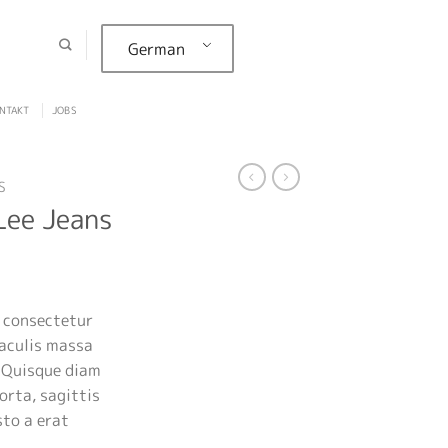
German
NTAKT
JOBS
S
Lee Jeans
, consectetur
iaculis massa
. Quisque diam
orta, sagittis
sto a erat