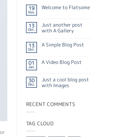
Welcome to Flatsome
19
Nov.
Just another post
13
Okt.
with A Gallery
A Simple Blog Post
13
Okt.
A Video Blog Post
01
Jan.
Just a cool blog post
30
Dez.
with Images
RECENT COMMENTS
TAG CLOUD
lor