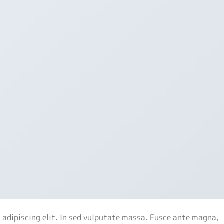
 adipiscing elit. In sed vulputate massa. Fusce ante magna,