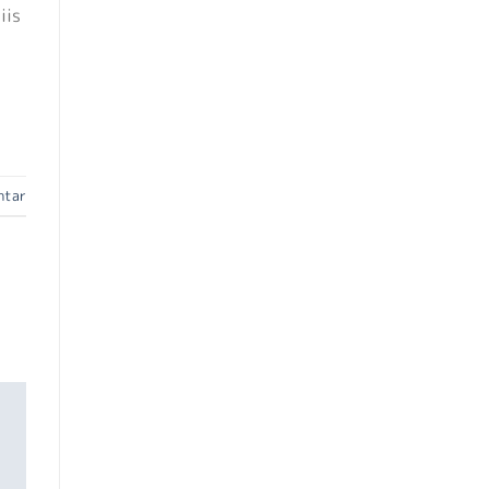
iis
ntar