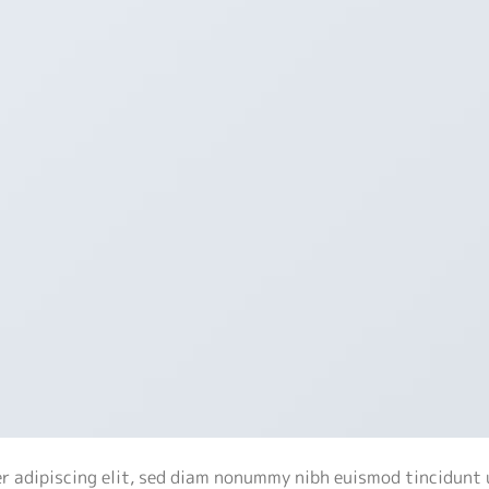
r adipiscing elit, sed diam nonummy nibh euismod tincidunt 