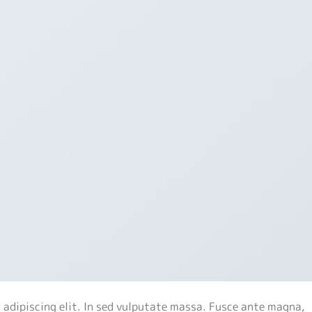
 adipiscing elit. In sed vulputate massa. Fusce ante magna,