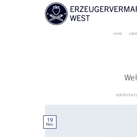
Zum
Inhalt
springen
HOME
ÜBER
Wel
VERÖFFENT
19
Nov.