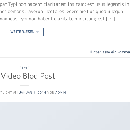
at.Typi non habent claritatem insitam; est usus legentis in 
nes demonstraverunt lectores legere me lius quod ii legunt
ynamicus Typi non habent claritatem insitam; est […]
WEITERLESEN
→
Hinterlasse ein komme
STYLE
 Video Blog Post
NTLICHT AM
JANUAR 1, 2014
VON
ADMIN