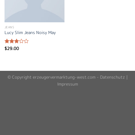
JEANS
Lucy Slim Jeans Noisy May
$
29.00
Bewertet
mit
3.00
von 5
© Copyright erzeugervermarktung-west.com -
Datenschutz
|
Impressum