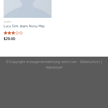
JEANS
Lucy Slim Jeans Noisy May
$
29.00
Bewertet
mit
3.00
von 5
© Copyright erzeugervermarktung-west.com -
Datenschutz
|
Impressum