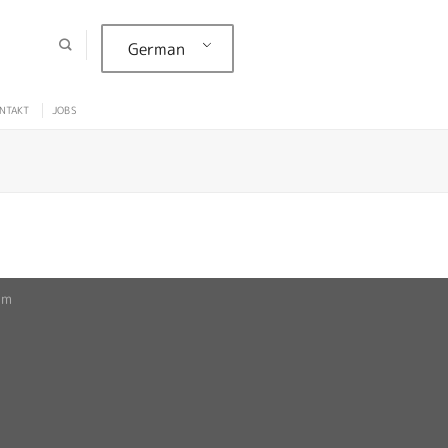
German
NTAKT
JOBS
um