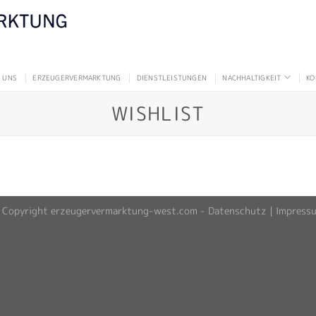
 UNS
ERZEUGERVERMARKTUNG
DIENSTLEISTUNGEN
NACHHALTIGKEIT
KO
WISHLIST
 Copyright erzeugervermarktung-west.com -
Datenschutz
|
Impress