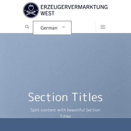
Zum
Inhalt
springen
German
Section Titles
Split content with beautiful Section
Titles