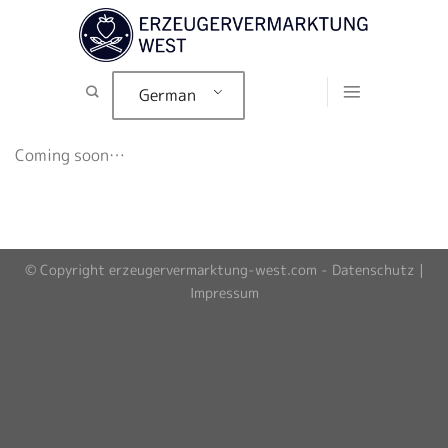
Zum
Inhalt
springen
German
Coming soon…
© Copyright erzeugervermarktung-west.com -
Datenschutz
|
Impressum